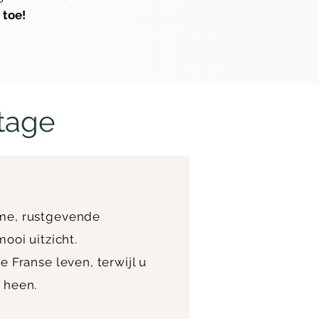
 toe!
ttage
lme, rustgevende
ooi uitzicht.
 Franse leven, terwijl u
u heen.