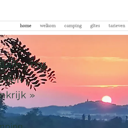
home
welkom
camping
gîtes
tarieven
adijs voor
enen
nkrijk »
mping