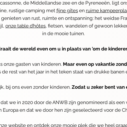
rcassonne, de Middellandse zee en de Pyreneeën, ligt o
ine, rustige camping met
fijne gîtes
en
ruime kampeerpla
n genieten van rust, ruimte en ontspanning: het weidse Fr
jl,
onze table d’hôtes
, fietsen, wandelen of gewoon lekke
in de mooie tuinen.
aait de wereld even om u in plaats van 'om de kinderen'.
als onze gasten van kinderen.
Maar even op vakantie zond
 de rest van het jaar in het teken staat van drukke banen
k, bij ons even zonder kinderen.
Zodat u zeker bent van 
op dat we in 2020 door de ANWB zijn genomineerd als ee
n Europa en dat we door hen zijn geselecteerd voor de C
onze website en ontdek onze mooie plek die we heel graa