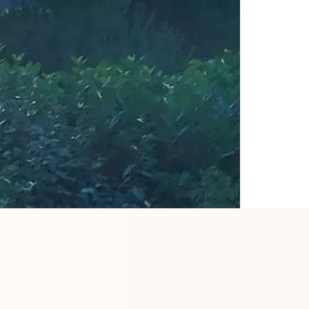
ntie?
ek!