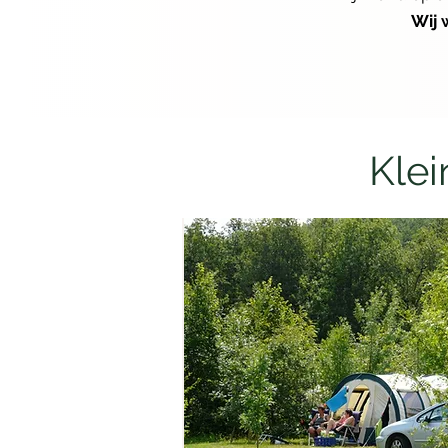
Wij 
Klei