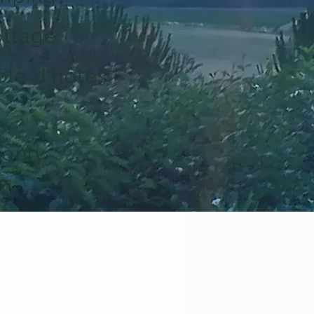
ottage
le d'hôtes
-only
 u toe aan een rustige vaka
n bent u nu op de juiste pl