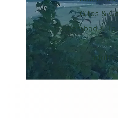
Gîtes & C
Zwembad & Tab
adults
Bent
Da